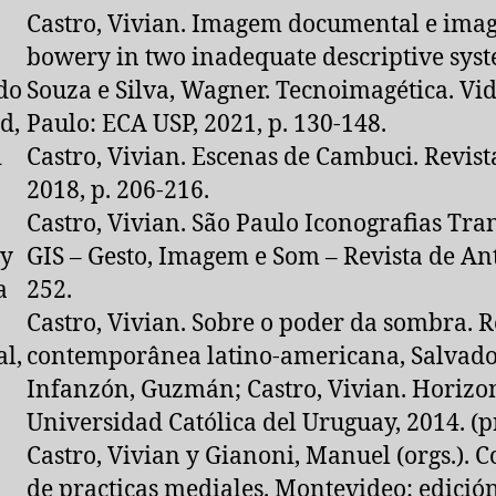
Castro, Vivian. Imagem documental e image
bowery in two inadequate descriptive syste
do
Souza e Silva, Wagner. Tecnoimagética. Vi
d,
Paulo: ECA USP, 2021, p. 130-148.
i
Castro, Vivian. Escenas de Cambuci. Revista
2018, p. 206-216.
Castro, Vivian. São Paulo Iconografias Tra
 y
GIS – Gesto, Imagem e Som – Revista de Antr
a
252.
Castro, Vivian. Sobre o poder da sombra. 
l,
contemporânea latino-americana, Salvador 
Infanzón, Guzmán; Castro, Vivian. Horizo
Universidad Católica del Uruguay, 2014. (p
Castro, Vivian y Gianoni, Manuel (orgs.). 
de practicas mediales. Montevideo: edición