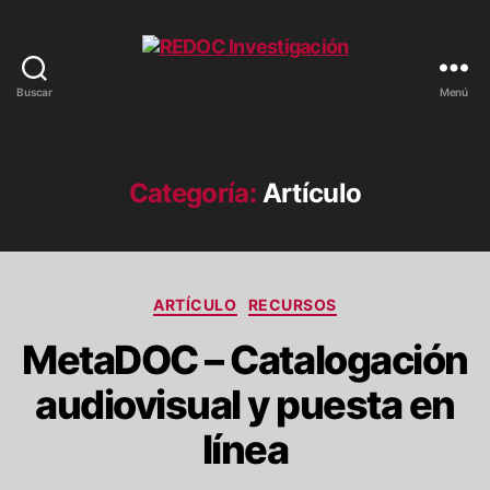
Buscar
Menú
REDOC
Investigación
Categoría:
Artículo
Categorías
ARTÍCULO
RECURSOS
MetaDOC – Catalogación
audiovisual y puesta en
línea