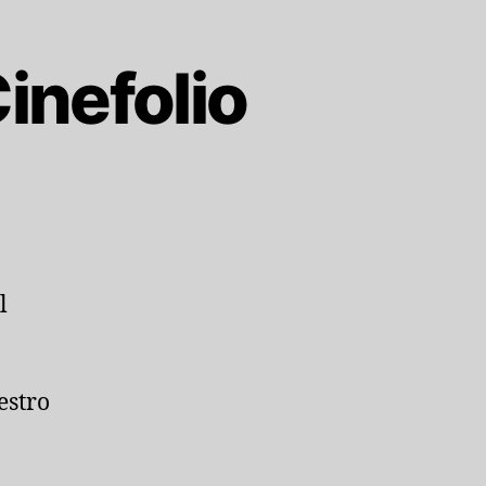
inefolio
l
estro