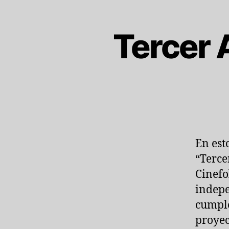
Tercer 
En est
“Terce
Cinefo
indepe
cumple
proyec