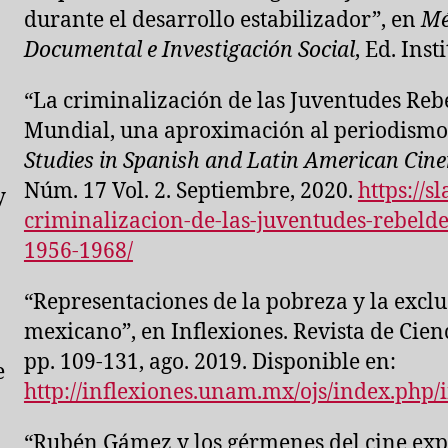
durante el desarrollo estabilizador”, en
Mé
Documental e Investigación Social
, Ed. Ins
“La criminalización de las Juventudes Rebe
Mundial, una aproximación al periodismo
Studies in Spanish and Latin American Cin
Núm. 17 Vol. 2. Septiembre, 2020.
https://s
y
criminalizacion-de-las-juventudes-rebelde
1956-1968/
“Representaciones de la pobreza y la exclu
mexicano”, en Inflexiones. Revista de Cien
pp. 109-131, ago. 2019. Disponible en:
e
http://inflexiones.unam.mx/ojs/index.php/i
“Rubén Gámez y los gérmenes del cine ex