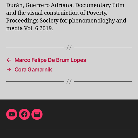
Durán, Guerrero Adriana. Documentary Film
and the visual construiction of Poverty.
Proceedings Society for phenomenologhy and
media Vol. 6 2019.
←
Marco Felipe De Brum Lopes
→
Cora Gamarnik
YouTube
Facebook
Correo
electrónico